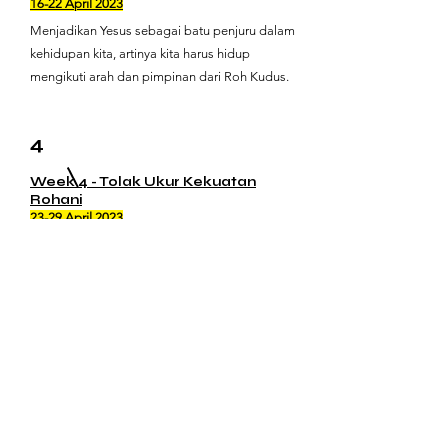
16-22 April 2023
Menjadikan Yesus sebagai batu penjuru dalam
kehidupan kita, artinya kita harus hidup
mengikuti arah dan pimpinan dari Roh Kudus.
4
Week 4 - Tolak Ukur Kekuatan
Rohani
23-29 April 2023
Iman yang benar adalah ketika kita menaruh
kepercayaan penuh kepada Tuhan dan tidak
mempercayakan hidup kita kepada hal yang lain
seperti kekayaan, koneksi, kesehatan, dan lain
sebagainya.
5
Week 5 - Pengaruh Yesus Dalam