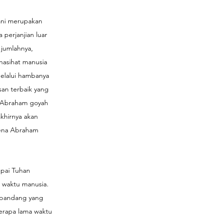
ni merupakan 
perjanjian luar 
jumlahnya, 
nasihat manusia 
melalui hambanya 
san terbaik yang 
n Abraham goyah 
khirnya akan 
rena Abraham 
pai Tuhan 
 waktu manusia. 
t pandang yang 
erapa lama waktu 