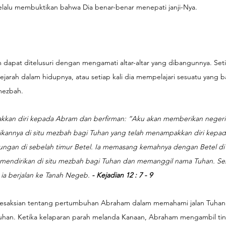
elalu membuktikan bahwa Dia benar-benar menepati janji-Nya.
 dapat ditelusuri dengan mengamati altar-altar yang dibangunnya. Set
jarah dalam hidupnya, atau setiap kali dia mempelajari sesuatu yang b
mezbah.
kkan diri kepada Abram dan berfirman: ”Aku akan memberikan negeri 
ikannya di situ mezbah bagi Tuhan yang telah menampakkan diri kepad
nungan di sebelah timur Betel. Ia memasang kemahnya dengan Betel di 
 ia mendirikan di situ mezbah bagi Tuhan dan memanggil nama Tuhan. S
ia berjalan ke Tanah Negeb. 
- Kejadian 12 : 7 - 9 
 kesaksian tentang pertumbuhan Abraham dalam memahami jalan Tuhan
han. Ketika kelaparan parah melanda Kanaan, Abraham mengambil tin