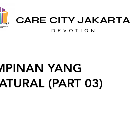
CARE CITY JAKARTA
D E V O T I O N
MPINAN YANG
TURAL (PART 03)