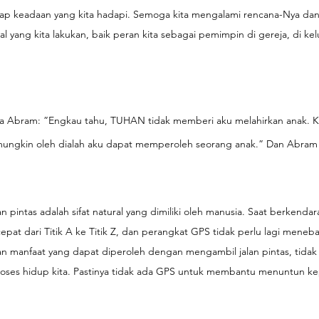
iap keadaan yang kita hadapi. Semoga kita mengalami rencana-Nya d
l yang kita lakukan, baik peran kita sebagai pemimpin di gereja, di kelu
da Abram: ”Engkau tahu, TUHAN tidak memberi aku melahirkan anak. Ka
 mungkin oleh dialah aku dapat memperoleh seorang anak.” Dan Abra
n pintas adalah sifat natural yang dimiliki oleh manusia. Saat berkendara
cepat dari Titik A ke Titik Z, dan perangkat GPS tidak perlu lagi mene
n manfaat yang dapat diperoleh dengan mengambil jalan pintas, tidak a
oses hidup kita. Pastinya tidak ada GPS untuk membantu menuntun kep