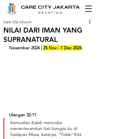
CARE CITY JAKARTA
D E V O T I O N
Care City Church
NILAI DARI IMAN YANG
SUPRANATURAL
November 2024 | 
25 Nov - 1 Dec 2024
Ulangan 32:11
Kemudian Kaleb mencoba 
menenteramkan hati bangsa itu di 
hadapan Musa, katanya: ”Tidak! Kita 