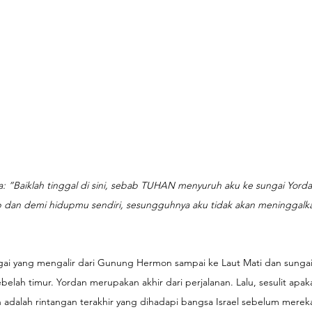
a: ”Baiklah tinggal di sini, sebab TUHAN menyuruh aku ke sungai Yord
dan demi hidupmu sendiri, sesungguhnya aku tidak akan meninggalka
gai yang mengalir dari Gunung Hermon sampai ke Laut Mati dan sungai
sebelah timur. Yordan merupakan akhir dari perjalanan. Lalu, sesulit apak
 adalah rintangan terakhir yang dihadapi bangsa Israel sebelum mere