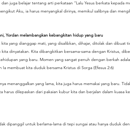
0) dan juga belajar tentang arti perkataan “Lalu Yesus berkata kepada m
ngikut Aku, ia harus menyangkal dirinya, memikul salibnya dan mengik
iani, Yordan melambangkan kebangkitan hidup yang baru
ita yang dianggap mati, yang disalibkan, dihajar, ditolak dan dibuat ti
 kita dinyatakan. Kita dibangkitkan bersama-sama dengan Kristus, dib
m kehidupan yang baru. Momen yang sangat penuh dengan berkah adala
an Ia membuat kita duduk bersama Kristus di Sorga (Efesus 2:6)
hanya menanggalkan yang lama, kita juga harus memakai yang baru. Tidak
ita harus dilepaskan dari pakaian kubur kita dan berjalan dalam kuasa k
idak dipanggil untuk berlama-lama di tepi sungai atau hanya duduk d