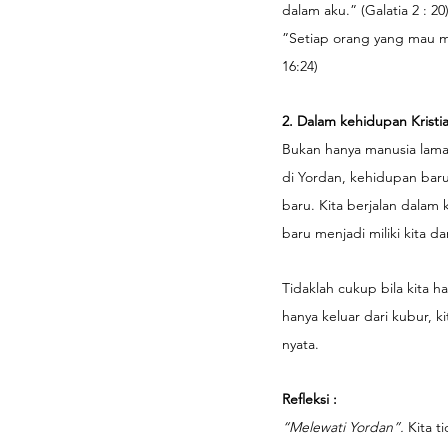
dalam aku.” (Galatia 2 : 2
”Setiap orang yang mau me
16:24)
2. Dalam kehidupan Krist
Bukan hanya manusia lama k
di Yordan, kehidupan baru
baru. Kita berjalan dala
baru menjadi miliki kita d
Tidaklah cukup bila kita 
hanya keluar dari kubur, k
nyata.
Refleksi : 
“Melewati Yordan”. 
Kita t