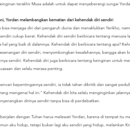
keinginan terakhir Musa adalah untuk dapat menyeberangi sungai Yorda
ani, Yordan melambangkan kematian dari kehendak diri sendiri
u bisa menjaga diri dari pengaruh dunia dan menaklukkan Yerikho, nam
endiri cukup berat. Kehendak diri sendiri berbicara tentang manusia l
a hal yang baik di dalamnya. Kehendak diri berbicara tentang apa? Kehe
kesenangan diri sendiri, menyombongkan kesalehannya, bangga akan k
annya sendiri. Kehendak diri juga berbicara tentang keinginan untuk me
kuasaan dan selalu merasa penting.
mencari kepentingannya sendiri, ia tidak tahan dikritik dan sangat pedu
orang mengenai hal ini.” Kehendak diri kita selalu menginginkan jalanny
nyenangkan dirinya sendiri tanpa bisa di perdebatkan. 
berjalan dengan Tuhan harus melewati Yordan, karena di tempat itu me
amun aku hidup, tetapi bukan lagi aku sendiri yang hidup, melainkan Kri