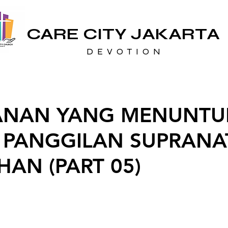
CARE CITY JAKARTA
D E V O T I O N
ANAN YANG MENUNT
 PANGGILAN SUPRANA
HAN (PART 05)