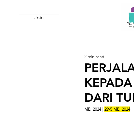
Join
2 min read
PERJAL
KEPADA
DARI TU
MEI 2024 | 
29-5 MEI 2024