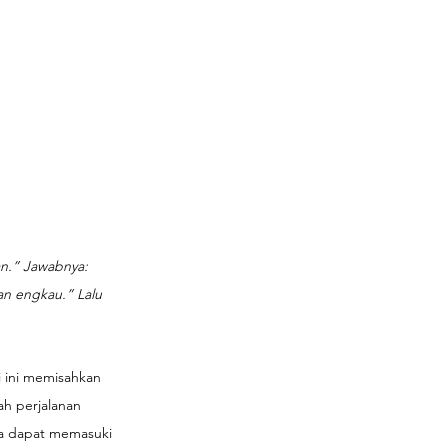
an.” Jawabnya: 
n engkau.” Lalu 
 ini memisahkan 
ah perjalanan 
ka dapat memasuki 