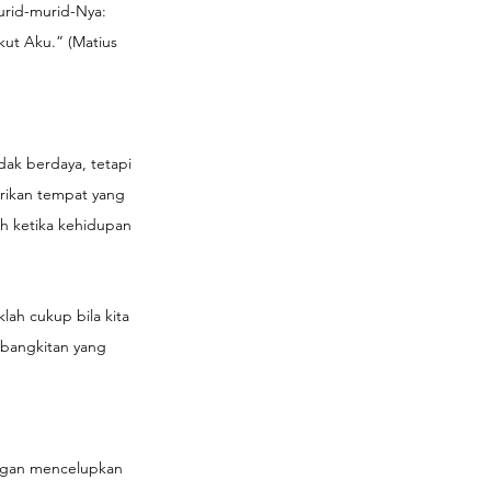
urid-murid-Nya: 
ut Aku.” (Matius 
dak berdaya, tetapi 
erikan tempat yang 
h ketika kehidupan 
lah cukup bila kita 
ebangkitan yang 
engan mencelupkan 