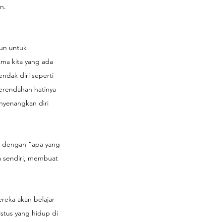
n.
un untuk 
ama kita yang ada 
ndak diri seperti 
erendahan hatinya 
nyenangkan diri 
li dengan “apa yang 
a sendiri, membuat 
reka akan belajar 
stus yang hidup di 