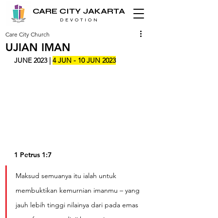
CARE CITY JAKARTA
D E V O T I O N
Care City Church
UJIAN IMAN
JUNE 2023 | 
4 JUN - 10 JUN 2023
1 Petrus 1:7
Maksud semuanya itu ialah untuk 
membuktikan kemurnian imanmu – yang 
jauh lebih tinggi nilainya dari pada emas 