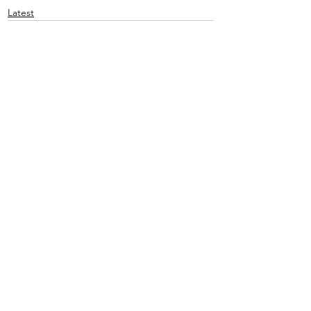
Latest
See All
Recent Posts