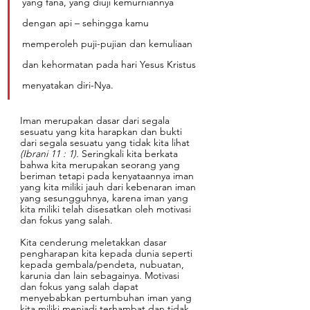
yang fana, yang diuji kemurniannya 
dengan api – sehingga kamu 
memperoleh puji-pujian dan kemuliaan 
dan kehormatan pada hari Yesus Kristus 
menyatakan diri-Nya.
Iman merupakan dasar dari segala 
sesuatu yang kita harapkan dan bukti 
dari segala sesuatu yang tidak kita lihat 
(Ibrani 11 : 1). 
Seringkali kita berkata 
bahwa kita merupakan seorang yang 
beriman tetapi pada kenyataannya iman 
yang kita miliki jauh dari kebenaran iman 
yang sesungguhnya, karena iman yang 
kita miliki telah disesatkan oleh motivasi 
dan fokus yang salah. 
Kita cenderung meletakkan dasar 
pengharapan kita kepada dunia seperti 
kepada gembala/pendeta, nubuatan, 
karunia dan lain sebagainya. Motivasi 
dan fokus yang salah dapat 
menyebabkan pertumbuhan iman yang 
kita miliki menjadi terhambat dan tidak 