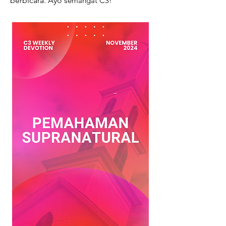
berbicara.
Ayo s
emangat C3!