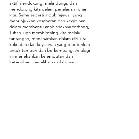
aktif mendukung, melindungi, dan
mendorong kita dalam perjalanan rohani
kita. Sama seperti induk rajawali yang
menunjukkan kesabaran dan kegigihan
dalam membantu anak-anaknya terbang,
Tuhan juga membimbing kita melalui
tantangan, menanamkan dalam diri kita
kekuatan dan keyakinan yang dibutuhkan
untuk tumbuh dan berkembang. Analogi
ini menekankan kelembutan dan
keteguhan pemeliharaan ilahi, yang
menggambarkan hubungan yang
dibangun di atas kasih, bimbingan ilahi,
dan pemberdayaan untuk membantu kita
tumbuh secara rohani di bawah pelatihan
supranatural-Nya.
4