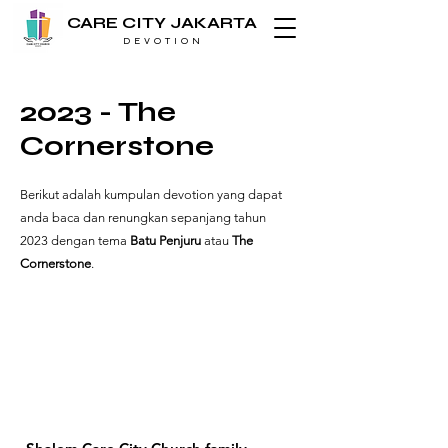
CARE CITY JAKARTA
D E V O T I O N
2023 - The
Cornerstone
Berikut adalah kumpulan devotion yang dapat
anda baca dan renungkan sepanjang tahun
2023 dengan tema
Batu Penjuru
atau
The
Cornerstone
.