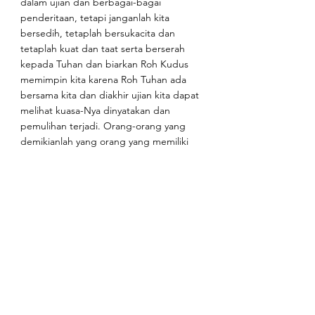
dalam ujian dan berbagai-bagai 
penderitaan, tetapi janganlah kita 
bersedih, tetaplah bersukacita dan 
tetaplah kuat dan taat serta berserah 
kepada Tuhan dan biarkan Roh Kudus 
memimpin kita karena Roh Tuhan ada 
bersama kita dan diakhir ujian kita dapat 
melihat kuasa-Nya dinyatakan dan 
pemulihan terjadi. Orang-orang yang 
demikianlah yang orang yang memiliki 
iman yang supranatural.
1 Petrus 4:12-16
"Saudara-saudara yang kekasih, 
janganlah kamu heran akan nyala api 
siksaan yang datang kepadamu sebagai 
ujian, seolah-olah ada sesuatu yang luar 
biasa terjadi atas kamu. Sebaliknya, 