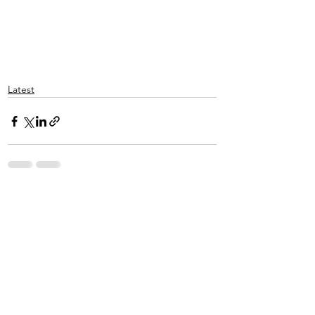
Latest
See All
Recent Posts