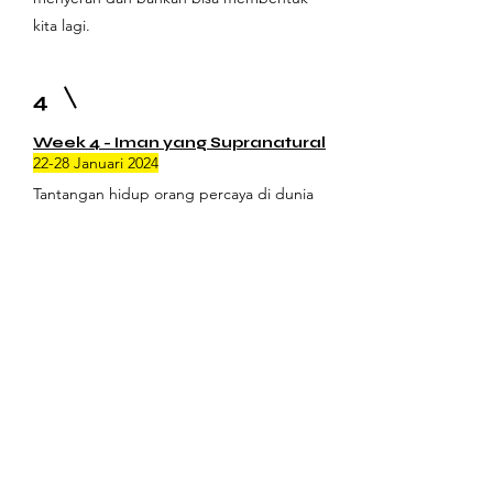
kita lagi.
4
Week 4 - Iman yang Supranatural
22-28 Januari 2024
Tantangan hidup orang percaya di dunia
sekarang ini menuntut kita untuk memiliki
iman yang supernatural, yaitu iman yang di
atas rata-rata, dan berani membayar harga
sekalipun dengan nyawa taruhannya. Iman
seperti ini adalah iman seseorang yang
memiliki kehidupan yang bergantung
penuh kepada Tuhan dan berani
mengambil tindakan yang sesuai dengan
firman Tuhan.