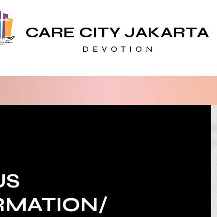
CARE CITY JAKARTA
D E V O T I O N
US
RMATION/