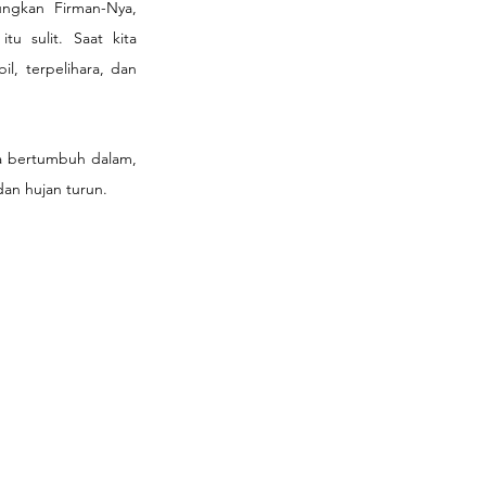
ngkan Firman-Nya, 
u sulit. Saat kita 
, terpelihara, dan 
a bertumbuh dalam, 
dan hujan turun. 