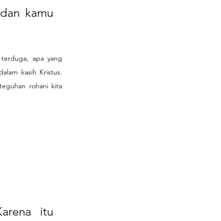
 dan kamu 
 terduga, apa yang 
lam kasih Kristus. 
guhan rohani kita 
rena itu 