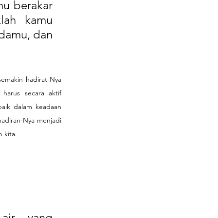
u berakar 
lah kamu 
damu, dan 
emakin hadirat-Nya 
harus secara aktif 
baik dalam keadaan 
hadiran-Nya menjadi 
 kita. 
ir, yang 