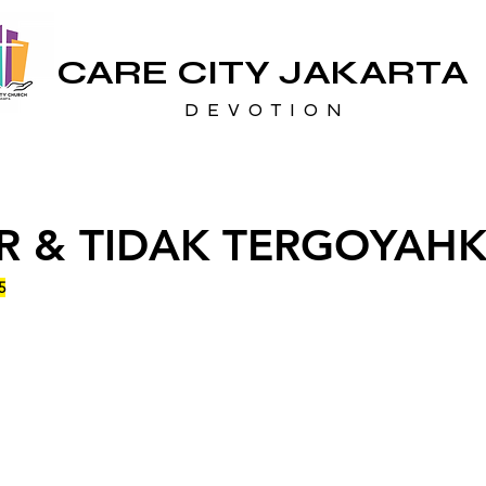
CARE CITY JAKARTA
D E V O T I O N
R & TIDAK TERGOYAH
5