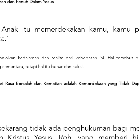
an dan Penuh Dalam Yesus
a Anak itu memerdekakan kamu, kamu p
a.”
njolkan kedalaman dan realita dari kebebasan ini. Hal tersebut b
 sementara, tetapi hal itu benar dan kekal.
ri Rasa Bersalah dan Kematian adalah Kemerdekaan yang Tidak Dapa
sekarang tidak ada penghukuman bagi me
m Kristus Yesus. Roh, yang memberi hid