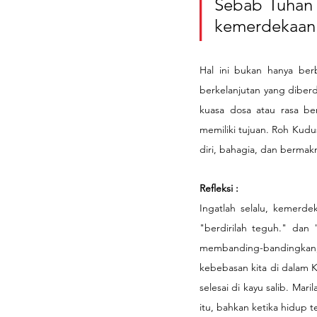
Sebab Tuhan a
kemerdekaan
Hal ini bukan hanya berb
berkelanjutan yang diber
kuasa dosa atau rasa be
memiliki tujuan. Roh Kud
diri, bahagia, dan bermakn
Refleksi : 
Ingatlah selalu, kemerdek
"berdirilah teguh." dan 
membanding-bandingkan
kebebasan kita di dalam K
selesai di kayu salib. Mar
itu, bahkan ketika hidup te