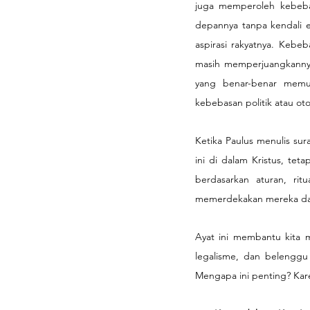
juga memperoleh kebeba
depannya tanpa kendali e
aspirasi rakyatnya. Kebe
masih memperjuangkannya
yang benar-benar memua
kebebasan politik atau ot
Ketika Paulus menulis su
ini di dalam Kristus, te
berdasarkan aturan, rit
memerdekakan mereka dan
Ayat ini membantu kita m
legalisme, dan belenggu 
Mengapa ini penting? Ka