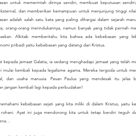
san untuk memerintah dirinya sendiri, membuat keputusan sendir
ksternal, dan memberikan kemampuan untuk menjunjung tinggi nilai-nil
basan adalah salah satu kata yang paling dihargai dalam sejarah manu
, orang-orang merindukannya, namun banyak yang tidak pernah me
skan. Alkitab memberitahu kita bahwa ada kebebasan yang lebi
onomi pribadi yaitu kebebasan yang datang dari Kristus.
rat kepada jemaat Galatia, ia sedang menghadapi jemaat yang telah m
tapi mulai kembali kepada legalisme agama. Mereka tergoda untuk men
ual, dan usaha manusia. Pesan Paulus yang mendesak itu jelas ba
 jangan kembali lagi kepada perbudakan!
emahami kebebasan sejati yang kita miliki di dalam Kristus, yaitu ke
rohani. Ayat ini juga mendorong kita untuk tetap berdiri teguh da
rena…