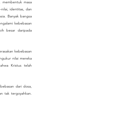
i, membentuk masa 
ai, identitas, dan 
sia. Banyak bangsa 
ngalami kebebasan 
h besar daripada 
erasakan kebebasan 
gukur nilai mereka 
hwa Kristus telah 
bebasan dari dosa, 
n tak tergoyahkan. 