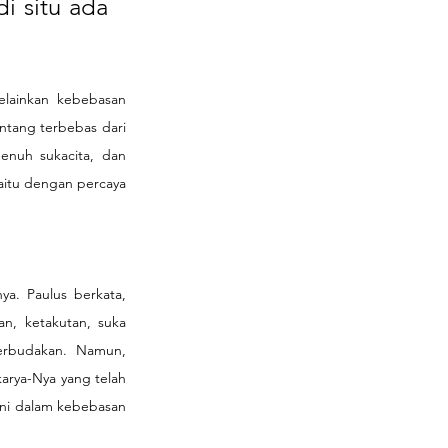
 situ ada 
elainkan kebebasan 
tang terbebas dari 
nuh sukacita, dan 
itu dengan percaya 
ya. Paulus berkata, 
n, ketakutan, suka 
rbudakan. Namun, 
arya-Nya yang telah 
ani dalam kebebasan 