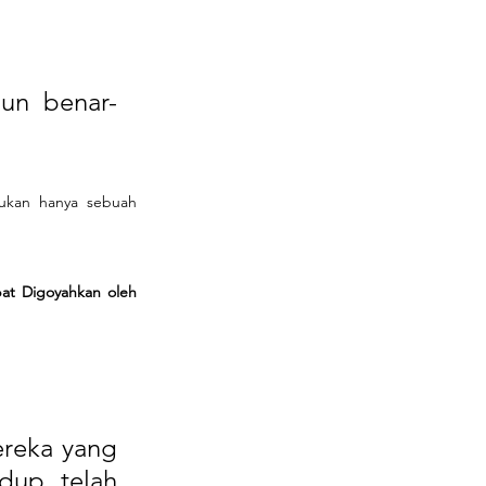
un benar-
ukan hanya sebuah 
t Digoyahkan oleh 
reka yang 
up telah 