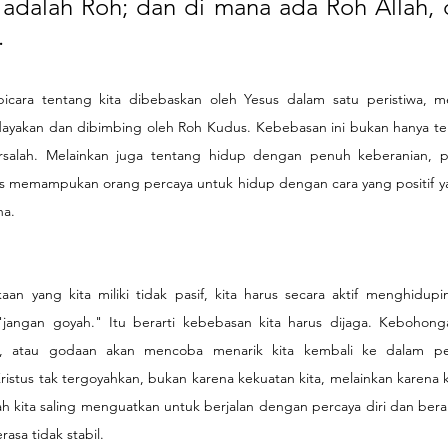
dalah Roh; dan di mana ada Roh Allah, di
.
icara tentang kita dibebaskan oleh Yesus dalam satu peristiwa, m
dayakan dan dibimbing oleh Roh Kudus. Kebebasan ini bukan hanya ten
rsalah. Melainkan juga tentang hidup dengan penuh keberanian, pe
us memampukan orang percaya untuk hidup dengan cara yang positif ya
a. 
aan yang kita miliki tidak pasif, kita harus secara aktif menghidupin
"jangan goyah." Itu berarti kebebasan kita harus dijaga. Kebohonga
, atau godaan akan mencoba menarik kita kembali ke dalam pe
ristus tak tergoyahkan, bukan karena kekuatan kita, melainkan karena k
ilah kita saling menguatkan untuk berjalan dengan percaya diri dan ber
rasa tidak stabil.