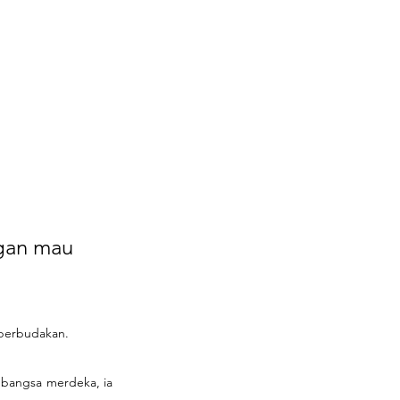
ngan mau 
 perbudakan.
 bangsa merdeka, ia 