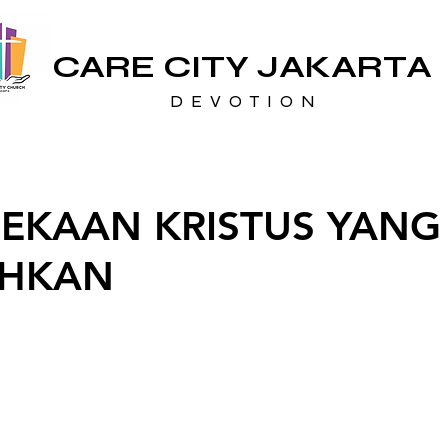
CARE CITY JAKARTA
D E V O T I O N
EKAAN KRISTUS YANG
AHKAN